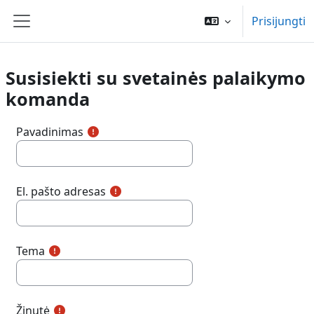
Pereiti į pagrindinį turinį
Prisijungti
Šoninis skydelis
Susisiekti su svetainės palaikymo
komanda
Pavadinimas
El. pašto adresas
Tema
Žinutė